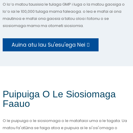
O loʻo matou tausisia le tulaga GMP i luga o la matou gaosiga o
loʻo iai le 100,000 tulaga mama faleaoga. o lea e mafai ai ona
mautinoa e mafai ona gaosia a tatou oloa i totonu o se
siosiomaga mama ma otometi siosiomia.
Auina atu lau Su'esu'ega Nei
Puipuiga O Le Siosiomaga
Faauo
O le puipuiga o le siosiomaga o le matafaioi uma a le tagata. Ua
matou fa'atūina se faiga atoa e puipuia ai le si'osi'omaga o