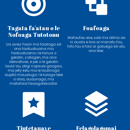
Tagata fa'atau o le
Foafoaga
Nofoaga Tutotonu
Mafaufau ese, saili ma atiina ae
ni auala e iloa ai manatu fou,
Ua avea Yasin ma faailoga sili
fofo fou e foia ai galuega sili atu
ona faatuatuaina ma
ona lelei.
faatuatuaina i le fanua o
gelatin, collagen, ma ona
derivatives, e pei o le gelatin
laulaʻau, atigi capsule gaogao,
ma jelly kelu ma le tautinoga
aupito maualuga i le tulaga lelei
o oloa, auaunaga, ma
matafaioi faaagafesootai.
Tiutetauave
Felagolagomai