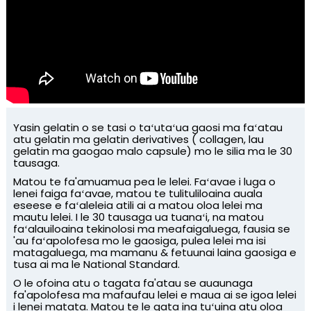
Yasin gelatin o se tasi o taʻutaʻua gaosi ma faʻatau
atu gelatin ma gelatin derivatives ( collagen, lau
gelatin ma gaogao malo capsule) mo le silia ma le 30
tausaga.
Matou te fa'amuamua pea le lelei. Faʻavae i luga o
lenei faiga faʻavae, matou te tulituliloaina auala
n
eseese e faʻaleleia atili ai a matou oloa lelei ma
mautu lelei. I le 30 tausaga ua tuanaʻi, na matou
faʻalauiloaina tekinolosi ma meafaigaluega, fausia se
'au faʻapolofesa mo le gaosiga, pulea lelei ma isi
matagaluega, ma mamanu & fetuunai laina gaosiga e
tusa ai ma le National Standard.
O le ofoina atu o tagata fa'atau se auaunaga
fa'apolofesa ma mafaufau lelei e maua ai se igoa lelei
i lenei matata. Matou te le gata ina tuʻuina atu oloa