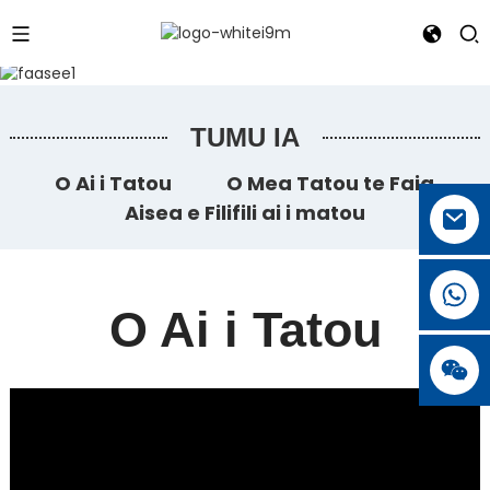
TUMU IA
O Ai i Tatou
O Mea Tatou te Faia
Aisea e Filifili ai i matou
O Ai i Tatou