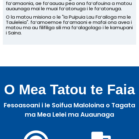
faʻamaonia, ae faʻaauau pea ona faʻafouina a matou
auaunaga mai le muai faʻatonuga i le faʻatonuga.
O la matou misiona o le "Ia Puipuia Lau Faʻailoga ma le
Tauleleia". faʻamoemoe faʻamaoni e mafai ona avea i
matou ma au filifiliga sili ma faʻalagolago i le kamupani
i Saina.
e
O Mea Tatou te Faia
a
Fesoasoani i le Soifua Maloloina o Tagata
ma Mea Lelei ma Auaunaga