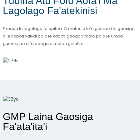
Tuuina Atu Fofo Aofa'i Ma
Lagolago Fa'atekinisi
E maua le lagolago fa'apitoa. O matou o lo'o galulue i le gaosiga
o le kapoti vaivai po'o le kapoti gaogao malo po'o le urosa
gummy pe a fa'aaoga a matou gelatin;
GMP Laina Gaosiga
Fa'ata'ita'i