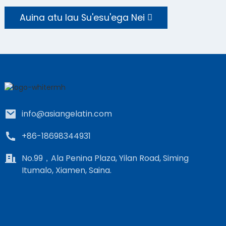
Auina atu lau Su'esu'ega Nei
info@asiangelatin.com
+86-18698344931
No.99，Ala Penina Plaza, Yilan Road, Siming
Itumalo, Xiamen, Saina.