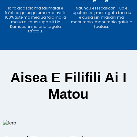
Ia fa'agasolo ma taumafai e
Naunau e fesoasoani i uo e
fa'atino galuega uma ma ave le
tuputupu ae, ma tagata faatau
100% tiute mo mea ua faia ina ia
e ausia sini masani ma
maua ai taunu'uga sili i le
manumalo-manumalo galulue
Kamupani ma ana tagata
faatasi.
fa'atau.
Aisea E Filifili Ai I
Matou