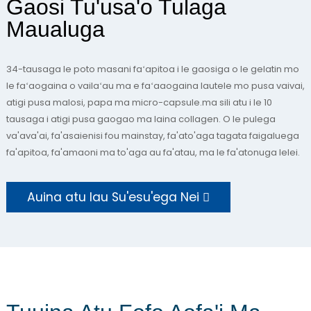
Gaosi Tu'usa'o Tulaga
Maualuga
34-tausaga le poto masani faʻapitoa i le gaosiga o le gelatin mo
le faʻaogaina o vailaʻau ma e faʻaaogaina lautele mo pusa vaivai,
atigi pusa malosi, papa ma micro-capsule.ma sili atu i le 10
tausaga i atigi pusa gaogao ma laina collagen. O le pulega
va'ava'ai, fa'asaienisi fou mainstay, fa'ato'aga tagata faigaluega
fa'apitoa, fa'amaoni ma to'aga au fa'atau, ma le fa'atonuga lelei.
Auina atu lau Su'esu'ega Nei