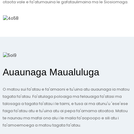
otaota vale e fa'atumauina le gafataulimaina ma le Siosiomaga.
Auaunaga Maualuluga
O matou sui fa'atau e fa'amaoni e tu'uina atu auaunaga ia matou
tagata fa'atau. Fa'atulaga poloaiga ma felauaiga fa'atasi ma
talosaga a tagata fa'atau i le taimi, e tusa ai ma atunu'u 'ese'ese
faiga fa'atau atu e tu'uina atu ai pepa fa'amama atoatoa. Matou
te naunau ma mafai ona alu i le maila fa'aopoopo e sili atu i
fa'amoemoega a matou tagata fa'atau.