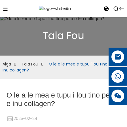
Tala Fou
Aiga
Tala Fou
O le a le mea e tupu i lou tino pe a e
inu collagen?
O le a le mea e tupu i lou tino pe a
e inu collagen?
2025-02-24