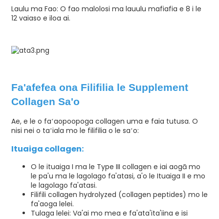
Laulu ma Fao: O fao malolosi ma lauulu mafiafia e 8 i le
12 vaiaso e iloa ai.
Fa'afefea ona Filifilia le Supplement
Collagen Sa'o
Ae, e le o faʻaopoopoga collagen uma e faia tutusa. O
nisi nei o taʻiala mo le filifilia o le saʻo:
Ituaiga collagen:
O le ituaiga I ma le Type III collagen e iai aogā mo
le pa'u ma le lagolago fa'atasi, a'o le Ituaiga II e mo
le lagolago fa'atasi.
Filifili collagen hydrolyzed (collagen peptides) mo le
fa'aoga lelei.
Tulaga lelei: Va'ai mo mea e fa'ata'ita'iina e isi