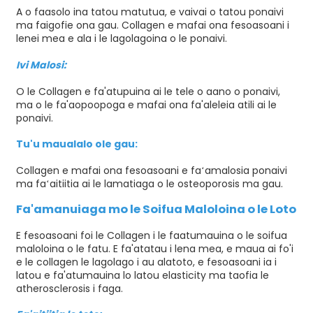
A o faasolo ina tatou matutua, e vaivai o tatou ponaivi
ma faigofie ona gau. Collagen e mafai ona fesoasoani i
lenei mea e ala i le lagolagoina o le ponaivi.
Ivi Malosi:
O le Collagen e fa'atupuina ai le tele o aano o ponaivi,
ma o le fa'aopoopoga e mafai ona fa'aleleia atili ai le
ponaivi.
Tu'u maualalo ole gau:
Collagen e mafai ona fesoasoani e faʻamalosia ponaivi
ma faʻaitiitia ai le lamatiaga o le osteoporosis ma gau.
Fa'amanuiaga mo le Soifua Maloloina o le Loto
E fesoasoani foi le Collagen i le faatumauina o le soifua
maloloina o le fatu. E fa'atatau i lena mea, e maua ai fo'i
e le collagen le lagolago i au alatoto, e fesoasoani ia i
latou e fa'atumauina lo latou elasticity ma taofia le
atherosclerosis i faga.