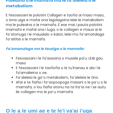
Puleaina o le mamafa ma le faʻaleleia o le
metabolism
E fesoasoani le polotini Collagen e taofia ai maso maso,
o lona uiga e mafai ona lagolagoina lelei le metabolism
ma le puleaina o le mamafa. E ese mai i pauta polotini
mamafa e mafai ona i luga, o le collagen e maua ai le
faʻatonuga i le maualalo o kalori, lelei mo faʻamatalaga
faʻaititia o le mamafa.
Fa'amanuiaga mo le tausiga o le mamafa:
Fesoasoani i le fa'asaoina o musele pa'u: LEAI gau
maso
E fesoasoani i le taofiofia o le tu'inanau e ala i le
fa'amalieina o oe.
Faʻaleleia le gaʻo metabolism, faʻaleleia le tino.
Afai e te fiafia i faʻaopoopoga masani o le paʻu o le
mamafa, o lou fiafia atonu na taʻitaʻia oe i se autu
ile collagen mo le paʻu mamafa.
O le a le umi ae e te le'i va'ai i'uga