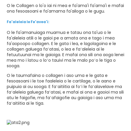
O le Collagen o lo'o iai ni mea e fa'ama'i fa'ama'i e mafai
ona fesoasoani e fa'amama fa'ailoga o le gugu.
Fa'aleleia le Fe'avea'i:
O le fa'amanuiaga muamua e tatau ona ta'ua o le
fa'aleleia atili o le gaioi pe a amata ona e tago i mea
fa'aopoopo collagen. E le gata i lea, e lagolagoina e le
collagen galuega faʻatasi, o lea e faʻaleleia ai le
fetuutuunai ma le gaioiga. E mafai ona sili ona aoga lenei
mea mo i latou o loʻo tauivi ma le malo poʻo le tiga o
sooga.
O le taumafaina o collagen i aso uma e le gata e
fesoasoani i le toe faaleleia o le cartilage, o le aano e
puipuia ai ou sooga. E faʻaitiitia ai foʻi le faʻalavelave ma
faʻaleleia galuega faʻatasi, e mafai ai ona e gaoioi ma sili
atu le faigofie, ma faʻafaigofie au gaioiga i aso uma ma
faʻaitiitia ai le tiga.