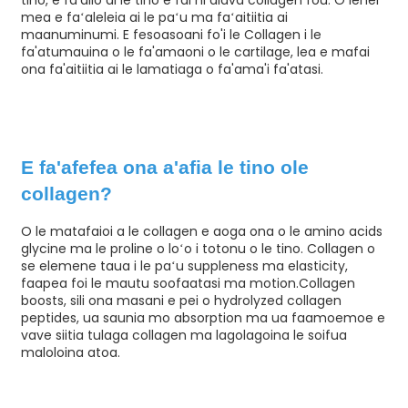
tino, e fa'ailo ai le tino e fai ni alava collagen fou. O lenei
mea e faʻaleleia ai le paʻu ma faʻaitiitia ai
maanuminumi. E fesoasoani fo'i le Collagen i le
fa'atumauina o le fa'amaoni o le cartilage, lea e mafai
ona fa'aitiitia ai le lamatiaga o fa'ama'i fa'atasi.
E fa'afefea ona a'afia le tino ole
e
collagen?
O le matafaioi a le collagen e aoga ona o le amino acids
glycine ma le proline o loʻo i totonu o le tino. Collagen o
a
se elemene taua i le paʻu suppleness ma elasticity,
faapea foi le mautu soofaatasi ma motion.Collagen
boosts, sili ona masani e pei o hydrolyzed collagen
peptides, ua saunia mo absorption ma ua faamoemoe e
vave siitia tulaga collagen ma lagolagoina le soifua
maloloina atoa.