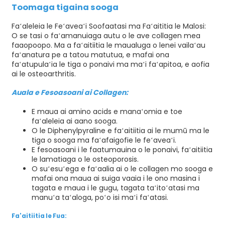
Toomaga tigaina sooga
Faʻaleleia le Feʻaveaʻi Soofaatasi ma Faʻaititia le Malosi:
O se tasi o faʻamanuiaga autu o le ave
collagen
mea
faaopoopo. Ma a faʻaitiitia le maualuga o lenei vailaʻau
faʻanatura pe a tatou matutua, e mafai ona
faʻatupulaʻia le tiga o ponaivi ma maʻi faʻapitoa, e aofia
ai le osteoarthritis.
Auala e Fesoasoani ai Collagen:
E maua ai amino acids e manaʻomia e toe
faʻaleleia ai aano sooga.
O le Diphenylpyraline e faʻaitiitia ai le mumū ma le
tiga o sooga ma faʻafaigofie le feʻaveaʻi.
E fesoasoani i le faatumauina o le ponaivi, faʻaitiitia
le lamatiaga o le osteoporosis.
O suʻesuʻega e faʻaalia ai o le collagen mo sooga e
mafai ona maua ai suiga vaaia i le ono masina i
tagata e maua i le gugu, tagata taʻitoʻatasi ma
manuʻa taʻaloga, poʻo isi maʻi faʻatasi.
Fa'aitiitia le Fua: