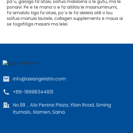
paʻu, gaioiga faʻatasi, soifua maloloina o le gutu, ma le
ponaivi. Pe e te manaʻo e faʻaitiitia le maanuminumi,
faʻamalolo tiga faʻatasi, poʻo le faʻaleleia atili o lou
soifua manuia lautele, collagen supplements e maua ai
se togafitiga masani ma lelei.
info@asiangelatin.com
+86-18698344931
No.99，Ala Penina Plaza, Yilan Road, Siming
Itumalo, Xiamen, Saina.