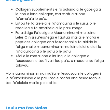
Auala e galue ai:
Collagen supplements e fa'aolaina ai le gaosiga a
le tino o lana collagen, ma mafua ai ona
fa'ama'a'a le pa'u.
Latou te faʻaleleia le faʻamauina o le susu, o le
mea lea e faʻamalosia ai le paʻu mago.
Faʻaitiitiga Faʻaaliga o Maanuminumi ma Laina
Lelei: O nisi suʻesuʻega e fautua mai ai e mafai e
peptides collagen ona fesoasoani e faʻaitiitia le
foliga mai o maanuminumi ma laina lelei e ala i le
faʻalauiloaina o le paʻu o le paʻu.
Afai e le mafai ona e inuina, o le collagen e
fesoasoani e taofi vai i lou paʻu, e maua ai se foliga
talavou.
Mo maanuminumi ma ma'ila, e fesoasoani le collagen i
le fa'amālōlōina o le pa'u ma e mafai ona fesoasoani e
toe fa'aleleia ma'ila po'o isi ila.
Laulu ma Fao Malosi