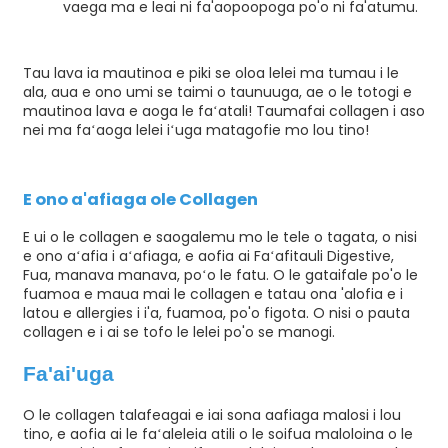
vaega ma e leai ni fa'aopoopoga po'o ni fa'atumu.
Tau lava ia mautinoa e piki se oloa lelei ma tumau i le
ala, aua e ono umi se taimi o taunuuga, ae o le totogi e
mautinoa lava e aoga le faʻatali! Taumafai collagen i aso
nei ma faʻaoga lelei iʻuga matagofie mo lou tino!
E ono a'afiaga ole Collagen
E ui o le collagen e saogalemu mo le tele o tagata, o nisi
e ono aʻafia i aʻafiaga, e aofia ai Faʻafitauli Digestive,
Fua, manava manava, poʻo le fatu. O le gataifale po'o le
fuamoa e maua mai le collagen e tatau ona 'alofia e i
latou e allergies i i'a, fuamoa, po'o figota. O nisi o pauta
collagen e i ai se tofo le lelei po'o se manogi.
Fa'ai'uga
O le collagen talafeagai e iai sona aafiaga malosi i lou
tino, e aofia ai le faʻaleleia atili o le soifua maloloina o le