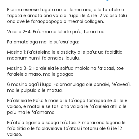
E ui ina eseese tagata uma i lenei mea, o le toʻatele o
tagata e amata ona vaʻaia iʻuga i le 4 i le 12 vaiaso talu
ona ave le faʻaopoopoga o meaʻai collagen.
Vaiaso 2-4: Fa'amama lelei le pa'u, tumu fao.
Faʻamatalaga mai le suʻesuʻega:
Masina 1: Fa'ateleina le elasticity o le pa'u; ua faaitiitia
maanuminumi; fa'amalosi lauulu.
Masina 3-6: Faʻaleleia le soifua maloloina faʻatasi, toe
faʻaleleia maso, ma le gaogao
6 masina aga'i i luga: Fa'amanuiaga ole ponaivi, fe'avea'i,
ma le puipuia o le matua.
Fa'aleleia le Pa'u: A mae'a le fa'aoga faifaipea ile 4 i le 8
vaiaso, e mafai e se tasi ona va'aia le fa'aleleia atili o le
pa'u ma le fa'amama.
Fa'ato'a tigaina o sooga fa'atasi: E mafai ona lagona le
fa'aitiitia o le fa'alavelave fa'atasi i totonu ole 6 i le 12
vaiaso.