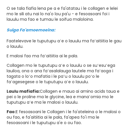
O se tala fiafia lena pe a e fa'atatau i le collagen e lelei
mo le sili atu nai lo na'o lou pa'u - e fesoasoani foi i
lauulu ma fao e tumau le soifua maloloina.
Suiga Fa'amoemoeina:
Faatelevave le tuputupu aʻe o lauulu ma faʻaitiitia le gau
o lauulu.
E malosi fao ma faʻaitiitia ai le pala.
Collagen mo le tuputupu aʻe o lauulu o se suʻesuʻega
lauiloa, ona o ana faʻasalalauga lautele ma faʻaoga i
tagata o loʻo mafatia i le paʻu o lauulu poʻo le
faʻagesegese o le tuputupu aʻe o lauulu.
Laulu mafiafia:
Collagen e maua ai amino acids taua e
pei o le proline ma le glycine, lea e manaʻomia mo le
tuputupu aʻe ma le malosi o lauulu.
Fao:
E fesoasoani le Collagen i le fa'ateleina o le malosi o
ou fao, e fa'aitiitia ai le pala, fa'apea fo'i ma le
fesoasoani i le tuputupu a'e o ou fao.