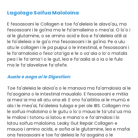
Lagolago Soifua Maloloina
E fesoasoani le Collagen e toe fa'aleleia le alava'au, ma
fesoasoani i le ga'ina ma le fa'amalieina o mea'ai. O lo'o i
ai le glutamine, o se amino acid e iloa e fa'aleleia atili ai
le fa'aleleia o le ga'o ma fesoasoani i le ga'ina. Pe a ulu
atu le collagen i le pa puipui o le intestinal, e fesoasoani i
le faʻamalosia o fesoʻotaʻiga e le o vaʻaia o loʻo matala
pea i le faʻamaʻi o le gut, lea e faʻaalia ai o ia o le fula
ma le faʻalavelave faʻafefe.
Auala e aoga ai le Digestion:
Toe fa'aleleia le alava'a o le manava ma fa'amalosia ai le
fa'aogaina o le intestinal maualalo. E fesoasoani e mitiia
ai meaʻai ma sili atu ona eli. E ono fa'aitiitia ai le mumū e
ala i le mea'ai, fa'aleleia tulaga e pei ole IBS. Collagen mo
le soifua maloloina o le gutu o loʻo maua le taʻutaʻua ma
le malosi i totonu oi latou e manaʻo e faʻamalosi i lo
latou soifua maloloina. Leaky Gut Repair Collagen e
mauoa i amino acids, e aofia ai le glutamine, lea e mafai
ona fesoasoani e toe faʻaleleia le faʻaogaina o le