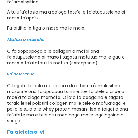
faʻamalositino.
A tu'ufa'atasia ma a'oa'oga tete'e, e fa'atuputeleina ai
maso fa'apa'u.
Faʻaitiitia le tiga o maso ma le malo.
Malosi o musele
:
O fa'aopoopoga o le collagen e mafai ona
fa'atuputeleina ai maso i tagata matutua ma le gau o
maso e fa'atatau i le matua (sarcopenia).
Fa'aola vave:
O tagata ta'aalo ma i latou o lo'o faia fa'amalositino
masani e ono fa'apuupuu taimi e toe fa'aleleia ai pe a
mae'a ta'aloga mamafa. O loʻo faʻaaogaina e tagata
taʻalo lenei polotini collagen mo le tele o mafuaʻaga, e
pei o le suia o le whey protein masani, lea e faigofie ona
faʻafefe ma e tele atu mea aoga mo le lagolagoina o
sooga.
Fa'aleleia o Ivi