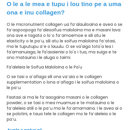
O le a le mea e tupu i lou tino pe a uma
ona e inu collagen?
O le micronutrient collagen ua faʻalauiloaina e avea o se
faʻaopoopoga faʻalesoifua maloloina ma e masani lava
ona ave e tagata o loʻo faʻamoemoe e sili atu le
elasticity o le paʻu, sili atu le soifua maloloina faʻatasi,
ma le tuputupu aʻe o lauulu. O se va'aiga toto'a lea i
fa'amanuiaga, le fa'asaienisi o lo'o i tua, ma suiga e te
ono matauina i le aluga o taimi.
Fa'aleleia le Soifua Maloloina o le Pa'u
O se tasi o aʻafiaga sili ona vaʻaia o le collagen
supplementation o lona aʻafiaga i le soifua maloloina o
le paʻu.
Faatasi ai ma le faʻaaogaina masani o le collagen
powder, o se tasi o mea muamua e te matauina o le
faʻaleleia atili o le paʻu ma le faʻamamaina. I le avea ai o
se polotini, e taua tele le collagen mo le faʻaleleia o le
paʻu.