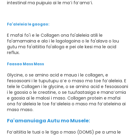
intestinal ma puipuia ai le maʻi faʻamaʻi.
Fa'aleleia le gaogao:
E mafai fo'i e le Collagen ona fa'aleleia atili le
fa'amamaina e ala i le lagolagoina o le fa'alava o lou
gutu ma fa'aitiitia fa'ailoga e pei ole kesi ma le acid
reflux.
Faasao Mass Mass
Glycine, o se amino acid e maua i le collagen, e
fesoasoani i le tuputupu aʻe o maso ma toe faʻaleleia. E
tele le Collagen i le glycine, o se amino acid e fesoasoani
i le gaosia o le creatine, o se tuufaatasiga e manaʻomia
e gaosia ai le malosi i maso. Collagen protein e mafai
ona faʻaleleia le toe faʻaleleia o maso ma faʻateleina ai
maso maso.
Fa'amanuiaga Autu mo Musele:
Faʻaitiitia le tuai o le tiga o maso (DOMS) pe a uma le