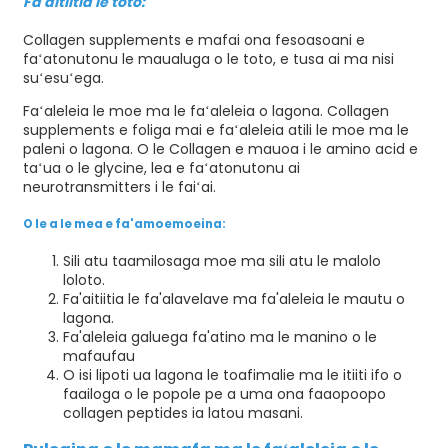
Fa'aitiitia le toto:
Collagen supplements e mafai ona fesoasoani e
faʻatonutonu le maualuga o le toto, e tusa ai ma nisi
suʻesuʻega.
Faʻaleleia le moe ma le faʻaleleia o lagona. Collagen
supplements e foliga mai e faʻaleleia atili le moe ma le
paleni o lagona. O le Collagen e mauoa i le amino acid e
taʻua o le glycine, lea e faʻatonutonu ai
neurotransmitters i le faiʻai.
O le a le mea e fa'amoemoeina:
Sili atu taamilosaga moe ma sili atu le malolo
loloto.
Fa'aitiitia le fa'alavelave ma fa'aleleia le mautu o
lagona.
Fa'aleleia galuega fa'atino ma le manino o le
mafaufau
O isi lipoti ua lagona le toafimalie ma le itiiti ifo o
faailoga o le popole pe a uma ona faaopoopo
collagen peptides ia latou masani.