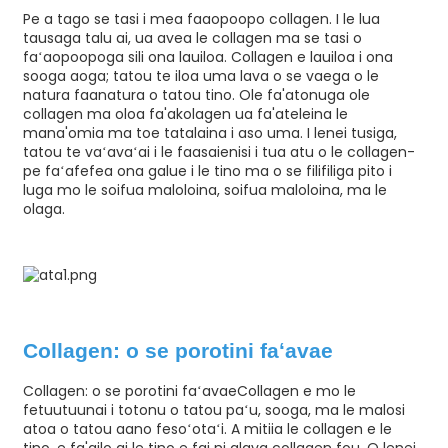
Pe a tago se tasi i mea faaopoopo collagen. I le lua
tausaga talu ai, ua avea le collagen ma se tasi o
faʻaopoopoga sili ona lauiloa. Collagen e lauiloa i ona
sooga aoga; tatou te iloa uma lava o se vaega o le
natura faanatura o tatou tino. Ole fa'atonuga ole
collagen ma oloa fa'akolagen ua fa'ateleina le
mana'omia ma toe tatalaina i aso uma. I lenei tusiga,
tatou te vaʻavaʻai i le faasaienisi i tua atu o le collagen-
pe faʻafefea ona galue i le tino ma o se filifiliga pito i
luga mo le soifua maloloina, soifua maloloina, ma le
olaga.
n
Collagen: o se porotini faʻavae
Collagen: o se porotini faʻavae
Collagen
e mo le
fetuutuunai i totonu o tatou paʻu, sooga, ma le malosi
atoa o tatou aano fesoʻotaʻi. A mitiia le collagen e le