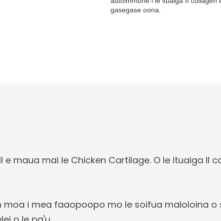
autoimmune i le ituaiga II collagen
gasegase oona.
e maua mai le Chicken Cartilage. O le ituaiga II co
en moa i mea faaopoopo mo le soifua maloloina o
ei o le pa'u.