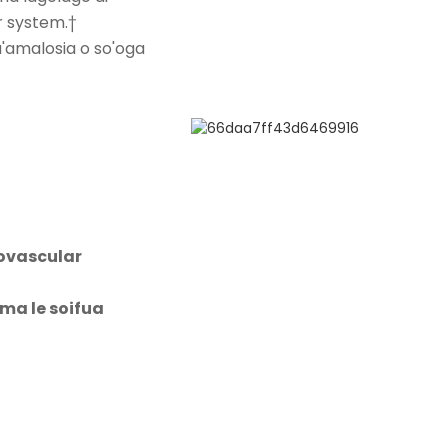
r system.†
a'amalosia o so'oga
iovascular
 ma le soifua