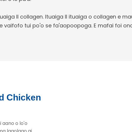
iga II collagen. Ituaiga II ituaiga o collagen e m
 se vaifofo tui po'o se fa'aopoopoga. E mafai foi 
ed Chicken
 aano o lo'o
 ma lagolago ai