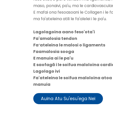
maso, ponaivi, pa'u, ma le cardiovascula
E mafai ona fesoasoani le Collagen i le f
ma fa'ateleina atili le fa'alelei i le pa'u.
Lagolagoina aano feso'ota'i
Fa'amalosia tendon
Faʻateleina le malosi o ligaments
Faamalosia sooga
E manuia ai le pa'u
E saofagā i le soifua maloloina card
Lagolago ivi
Fa'ateleina le soifua maloloina atoa
manuia
Auina Atu Su'esu'ega Nei