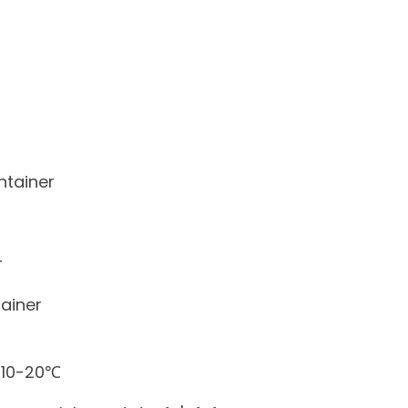
ntainer
r
tainer
e 10-20℃