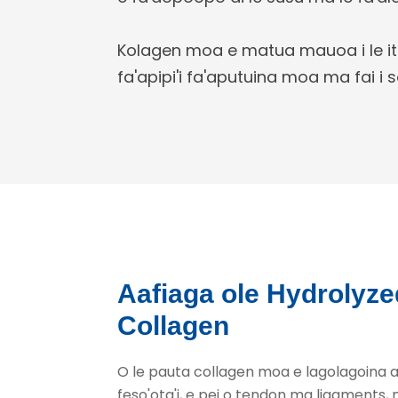
Kolagen moa e matua mauoa i le itua
fa'apipi'i fa'aputuina moa ma fai i
Aafiaga ole Hydrolyz
Collagen
O le pauta collagen moa e lagolagoina ai
feso'ota'i, e pei o tendon ma ligaments,