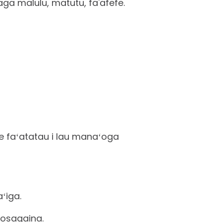
oaga malulu, matutu, fa'afefe.
e e faʻatatau i lau manaʻoga
ʻiga.
alosagaina.