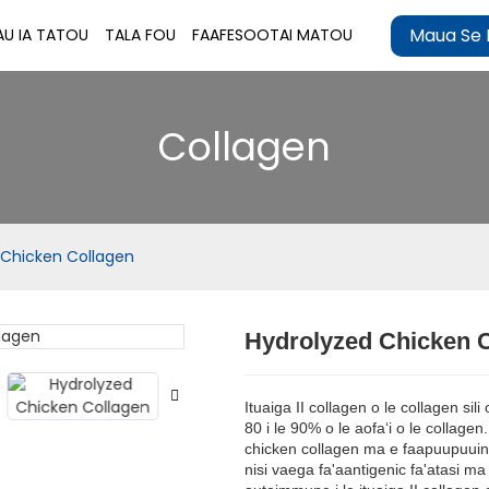
Maua Se 
AU IA TATOU
TALA FOU
FAAFESOOTAI MATOU
Collagen
 Chicken Collagen
Hydrolyzed Chicken 
Loading..
Loading..
Ituaiga II collagen o le collagen sili
80 i le 90% o le aofaʻi o le collagen.
chicken collagen ma e faapuupuuina 
nisi vaega fa'aantigenic fa'atasi ma l