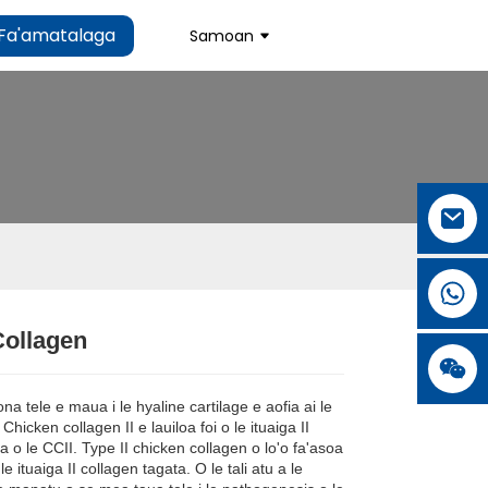
Fa'amatalaga
Samoan
Collagen
.
.
L
L
 ona tele e maua i le hyaline cartilage e aofia ai le
 Chicken collagen II e lauiloa foi o le ituaiga II
o le CCII. Type II chicken collagen o lo'o fa'asoa
e ituaiga II collagen tagata. O le tali atu a le