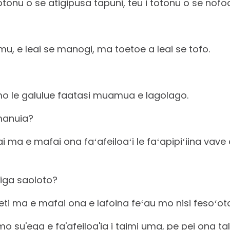
 totonu o se atigipusa tapuni, teu i totonu o se nof
 e leai se manogi, ma toetoe a leai se tofo.
mo le galulue faatasi muamua e lagolago.
amanuia?
ai ma e mafai ona faʻafeiloaʻi le faʻapipiʻiina vav
ʻiga saoloto?
eti ma e mafai ona e lafoina feʻau mo nisi fesoʻota
 mo su'ega e fa'afeiloa'ia i taimi uma, pe pei ona t