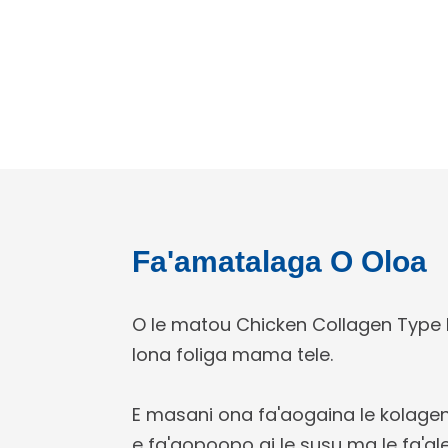
Fa'amatalaga O Oloa
O le matou Chicken Collagen Type II 
lona foliga mama tele.
E masani ona fa'aogaina le kolag
e fa'aopoopo ai le susu ma le fa'alel