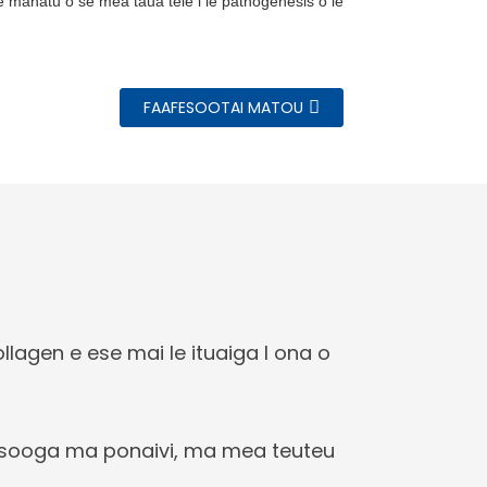
 e manatu o se mea taua tele i le pathogenesis o le
FAAFESOOTAI MATOU
llagen e ese mai le ituaiga I ona o
 sooga ma ponaivi, ma mea teuteu