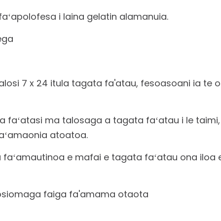
ga faʻapolofesa i laina gelatin alamanuia.
ega
si 7 x 24 itula tagata fa'atau, fesoasoani ia te oe 
 faʻatasi ma talosaga a tagata faʻatau i le taimi,
 faʻamaonia atoatoa.
a faʻamautinoa e mafai e tagata faʻatau ona iloa e
 siosiomaga faiga fa'amama otaota