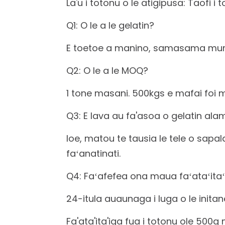
La'u i totonu o le atigipusa: Taofi i
Q1: O le a le gelatin?
E toetoe a manino, samasama mumu,
Q2: O le a le MOQ?
1 tone masani. 500kgs e mafai foi 
Q3: E lava au fa'asoa o gelatin al
Ioe, matou te tausia le tele o sapal
faʻanatinati.
Q4: Faʻafefea ona maua faʻataʻita
24-itula auaunaga i luga o le initan
Fa'ata'ita'iga fua i totonu ole 500g