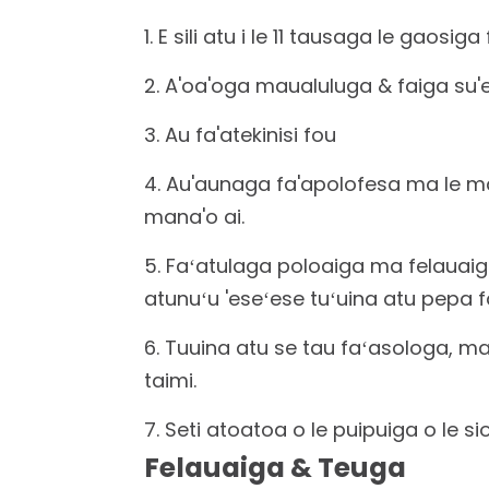
1. E sili atu i le 11 tausaga le gaosi
2. A'oa'oga maualuluga & faiga su'
3. Au fa'atekinisi fou
4. Au'aunaga fa'apolofesa ma le malo
mana'o ai.
5. Faʻatulaga poloaiga ma felauaiga
atunuʻu 'eseʻese tuʻuina atu pepa
6. Tuuina atu se tau faʻasologa, m
taimi.
7. Seti atoatoa o le puipuiga o le
Felauaiga & Teuga