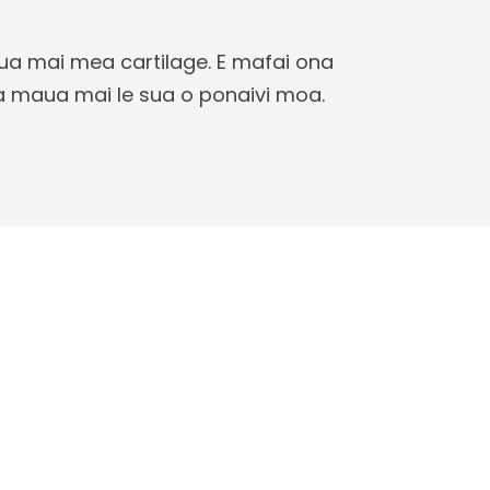
aua mai mea cartilage. E mafai ona
ona maua mai le sua o ponaivi moa.